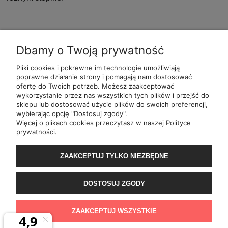
Dbamy o Twoją prywatność
Pliki cookies i pokrewne im technologie umożliwiają
POMOC
POLECANE
BĄDŹ NA
MOJE
poprawne działanie strony i pomagają nam dostosować
ALKOMATY
BIEŻĄCO
ofertę do Twoich potrzeb. Możesz zaakceptować
wykorzystanie przez nas wszystkich tych plików i przejść do
sklepu lub dostosować użycie plików do swoich preferencji,
wybierając opcję "Dostosuj zgody".
ul.
Romana Dmowsk
Więcej o plikach cookies przeczytasz w naszej Polityce
Św. Filipa 2
prywatności.
ul.
Mielęckiego 10 
Al.
Jerozolimskie 81 
ZAAKCEPTUJ TYLKO NIEZBĘDNE
Wały Piastowskie 1
ul.
Grochowa
ul.
ul. 1-go Maja
DOSTOSUJ ZGODY
ul.
Rejtana 49
ul.
Franciszka z
ul.
Wiertnicza 1
ZAAKCEPTUJ WSZYSTKIE
al.
Bohaterów Wars