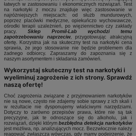
łatwych w zastosowaniu i ekonomicznych rozwiązań. Test
na narkotyki z moczu znajduje więc zastosowanie w
najróżniejszych miejscach: od służb mundurowych,
poprzez placówki medyczne, opiekuńczo wychowawcze,
ośrodki terapii uzależnień, po więziennictwo czy zakłady
pracy.
Sklep Promil-Lab wychodzi temu
zapotrzebowaniu naprzeciw
, przygotowując atrakcyjną
ofertę. Korzystna jak na skuteczny test na narkotyki cena
sprawia, że jego stosowanie nie będzie problemem dla
żadnego odbiorcy. Zapraszamy do zapoznania się z
naszym asortymentem i składania zamówień.
Wykorzystaj skuteczny test na narkotyki i
wyeliminuj zagrożenie z ich strony. Sprawdź
naszą ofertę!
Choć zagrożenia związane z przyjmowaniem narkotyków
nie są nowe, często nie zdajemy sobie sprawy z ich skali i
w rezultacie nie dysponujemy właściwymi narzędziami.
Dotyczy to zarówno przepisów prawa, które nie są tak
precyzyjne, jak te odnoszące się do alkoholu, jak i
rozwiązań, dzięki którym
bezbłędna detekcja narkotyków
jest możliwa, np. analizujących mocz. Bezzwłocznie należy
reagować zwłaszcza wówczas, gdy mamy podejrzenie, że