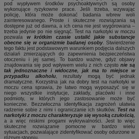
pod wypływem środków psychoaktywnych są osoby
wykonujące ryzykowne prace. Jeśli trzeba, wzywając
policję, która może dokonać badania wbrew woli
zainteresowanego. Proste i skuteczne rozwiązania są
dostępne już od dawna, a ich cena nie jest wygórowana –
trzeba jedynie po nie sięgnąć. Test na narkotyki w moczu
pozwala
w krótkim czasie ustalić jakie substancje
obecne się w organizmie badanej osoby
. Stwierdzenie
tego faktu jest podstawowym warunkiem podjęcia dalszych
działań zmierzających do zapewnienia bezpieczeństwa
otoczeniu i jej samej. To bardzo ważne, gdyż objawy
znajdowania się pod wpływem wielu z nich często
nie są
tak jednoznaczne i widoczne, jak ma to miejsce w
przypadku alkoholu
, rezultaty mogą być jednak
dramatyczne. Korzystna jak na dobry test na narkotyki w
moczu cena sprawia, że łatwo mogą wyposażyć się w
niego wszystkie instytucje, zakłady, placówki i inne
podmioty, w których jego zastosowanie może być
konieczne. Bezzwłoczna identyfikacja zagrożeń ułatwia
radzenie sobie z nimi i ograniczanie ich skutków.
Test na
narkotyki z moczu charakteryzuje się wysoką czułością
,
a a więc niskimi progami wykrywalności. Jest to więc
skuteczne rozwiązanie pomocne w bardzo wielu
sytuacjach, pozwalające zidentyfikować osoby odurzone w
różnym stopniu.