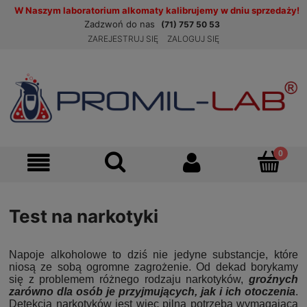
W Naszym laboratorium alkomaty kalibrujemy w dniu sprzedaży!
Zadzwoń do nas
(71) 757 50 53
ZAREJESTRUJ SIĘ
ZALOGUJ SIĘ
Test na narkotyki
Napoje alkoholowe to dziś nie jedyne substancje, które
niosą ze sobą ogromne zagrożenie. Od dekad borykamy
się z problemem różnego rodzaju narkotyków,
groźnych
zarówno dla osób je przyjmujących, jak i ich otoczenia
.
Detekcja narkotyków jest więc pilną potrzebą wymagającą