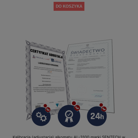
DO KOSZYKA
Kalibracja (adiustacja) alkomatu AL-3100 marki SENTECH w