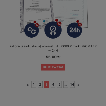
Kalibracja (adiustacja) alkomatu AL-6000 P marki PROMILER
w 24H
55,00 zł
DO KOSZYKA
1
2
3
4
5
...
14
«
»