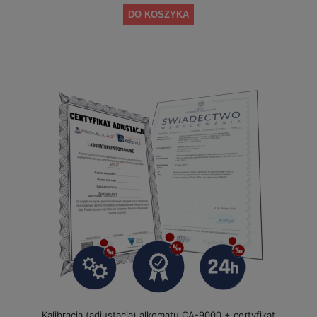
DO KOSZYKA
Kalibracja (adiustacja) alkomatu CA-9000 + certyfikat