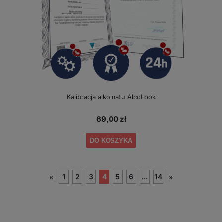
Kalibracja alkomatu AlcoLook
69,00 zł
DO KOSZYKA
1
2
3
4
5
6
...
14
«
»