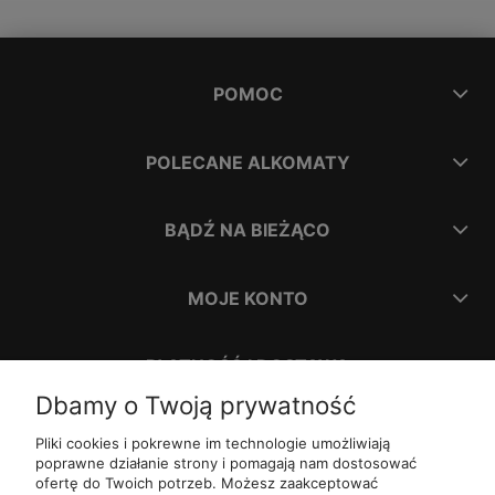
POMOC
POLECANE ALKOMATY
BĄDŹ NA BIEŻĄCO
MOJE KONTO
PŁATNOŚĆ I DOSTAWA
Dbamy o Twoją prywatność
INFORMACJE
Pliki cookies i pokrewne im technologie umożliwiają
poprawne działanie strony i pomagają nam dostosować
ofertę do Twoich potrzeb. Możesz zaakceptować