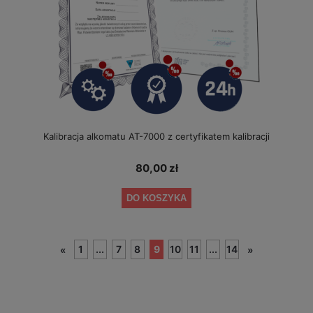
Kalibracja alkomatu AT-7000 z certyfikatem kalibracji
80,00 zł
DO KOSZYKA
1
...
7
8
9
10
11
...
14
«
»