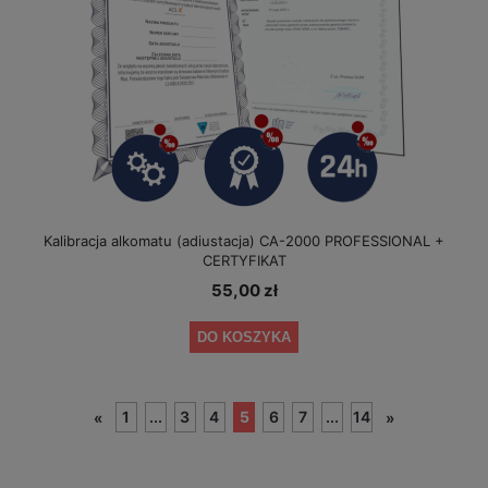
Kalibracja alkomatu (adiustacja) CA-2000 PROFESSIONAL +
CERTYFIKAT
55,00 zł
DO KOSZYKA
1
...
3
4
5
6
7
...
14
«
»