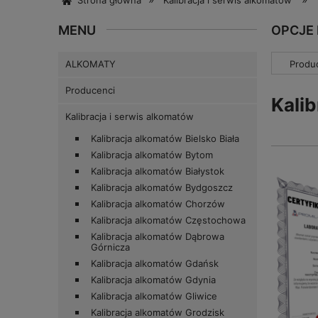
Strona główna
Kalibracja i serwis alkomatów
MENU
OPCJE
ALKOMATY
Produc
Producenci
Kali
Kalibracja i serwis alkomatów
Kalibracja alkomatów Bielsko Biała
Kalibracja alkomatów Bytom
Kalibracja alkomatów Białystok
Kalibracja alkomatów Bydgoszcz
Kalibracja alkomatów Chorzów
Kalibracja alkomatów Częstochowa
Kalibracja alkomatów Dąbrowa
Górnicza
Kalibracja alkomatów Gdańsk
Kalibracja alkomatów Gdynia
Kalibracja alkomatów Gliwice
Kalibracja alkomatów Grodzisk