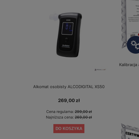
Kalibracja
Alkomat osobisty ALCODIGITAL XS50
Alkomat bez 
gwarancji 
269,00 zł
Cena regularna:
299,00 zł
Cen
Najniższa cena:
269,00 zł
Najn
DO KOSZYKA