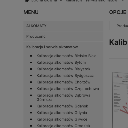
Strona główna
Kalibracja i serwis alkomatów
MENU
OPCJE
ALKOMATY
Produc
Producenci
Kali
Kalibracja i serwis alkomatów
Kalibracja alkomatów Bielsko Biała
Kalibracja alkomatów Bytom
Kalibracja alkomatów Białystok
Kalibracja alkomatów Bydgoszcz
Kalibracja alkomatów Chorzów
Kalibracja alkomatów Częstochowa
Kalibracja alkomatów Dąbrowa
Górnicza
Kalibracja alkomatów Gdańsk
Kalibracja alkomatów Gdynia
Kalibracja alkomatów Gliwice
Kalibracja alkomatów Grodzisk