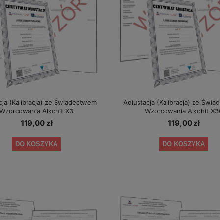
cja (Kalibracja) ze Świadectwem
Adiustacja (Kalibracja) ze Świ
Wzorcowania Alkohit X3
Wzorcowania Alkohit X3
119,00 zł
119,00 zł
ustnika AlcoDigital ONE 2 lata
Alkomat AlcoFind Elite + kalibracje
DO KOSZYKA
DO KOSZYKA
+ okresowe kalibracje gratis
1 349,00 zł
349,00 zł
a regularna:
1 479,00 zł
Cena regularna:
389,00 zł
iższa cena:
1 349,00 zł
Najniższa cena:
349,00 zł
DO KOSZYKA
DO KOSZYKA