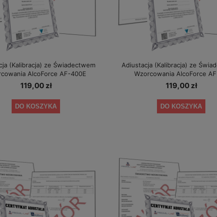
cja (Kalibracja) ze Świadectwem
Adiustacja (Kalibracja) ze Świ
cowania AlcoForce AF-400E
Wzorcowania AlcoForce A
119,00 zł
119,00 zł
DO KOSZYKA
DO KOSZYKA