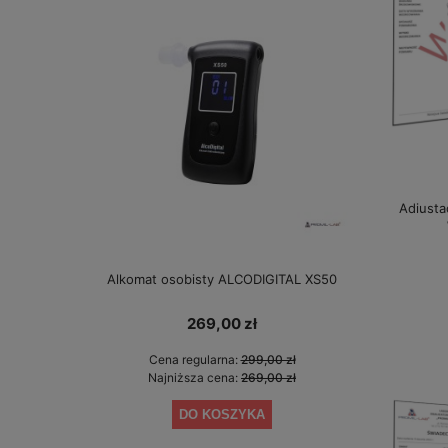
Adiusta
Alkomat osobisty ALCODIGITAL XS50
Alkomat bez 
gwarancji 
269,00 zł
Cena regularna:
299,00 zł
Cen
Najniższa cena:
269,00 zł
Najn
DO KOSZYKA