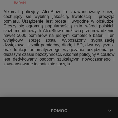
BADAŃ
Alkomat policyjny AlcoBlow to zaawansowany sprzęt
cechujący się wybitną jakością, trwałością i precyzją
pomiaru. Urządzenie jest proste i wygodne w obsłudze.
Cieszy się ogromną popularnością m.in. wśród polskich
służb mundurowych. AlcoBlow umożliwia przeprowadzenie
nawet 5000 pomiarów na jednym komplecie baterii. Ten
wyjątkowy sprzęt został wyposażony sygnalizację
dźwiękową, licznik pomiarów, diodę LED, dwa wyłączniki
oraz funkcję automatycznego wyłączania urządzenia po
dłuższym czasie bezczynności. Alkomat policyjny AlcoBlow
jest dedykowany osobom szukającym nowoczesnego i
zaawansowane technicznie sprzętu.
POMOC