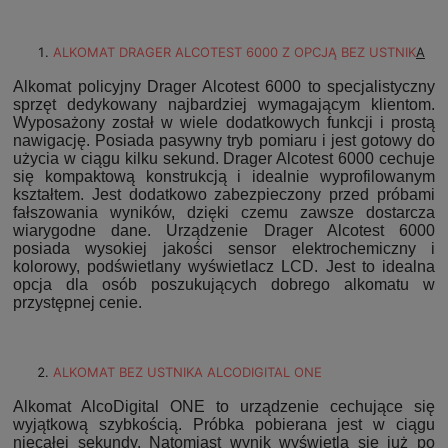
ALKOMAT DRAGER ALCOTEST 6000 Z OPCJĄ BEZ USTNIK
A
Alkomat policyjny Drager Alcotest 6000 to specjalistyczny
sprzęt dedykowany najbardziej wymagającym klientom.
Wyposażony został w wiele dodatkowych funkcji i prostą
nawigację. Posiada pasywny tryb pomiaru i jest gotowy do
użycia w ciągu kilku sekund. Drager Alcotest 6000 cechuje
się kompaktową konstrukcją i idealnie wyprofilowanym
kształtem. Jest dodatkowo zabezpieczony przed próbami
fałszowania wyników, dzięki czemu zawsze dostarcza
wiarygodne dane. Urządzenie Drager Alcotest 6000
posiada wysokiej jakości sensor elektrochemiczny i
kolorowy, podświetlany wyświetlacz LCD. Jest to idealna
opcja dla osób poszukujących dobrego alkomatu w
przystępnej cenie.
ALKOMAT BEZ USTNIKA ALCODIGITAL ONE
Alkomat AlcoDigital ONE to urządzenie cechujące się
wyjątkową szybkością. Próbka pobierana jest w ciągu
niecałej sekundy. Natomiast wynik wyświetla się już po