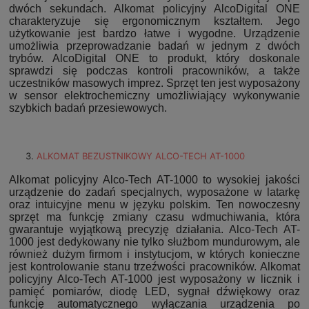
dwóch sekundach. Alkomat policyjny AlcoDigital ONE
charakteryzuje się ergonomicznym kształtem. Jego
użytkowanie jest bardzo łatwe i wygodne. Urządzenie
umożliwia przeprowadzanie badań w jednym z dwóch
trybów. AlcoDigital ONE to produkt, który doskonale
sprawdzi się podczas kontroli pracowników, a także
uczestników masowych imprez. Sprzęt ten jest wyposażony
w sensor elektrochemiczny umożliwiający wykonywanie
szybkich badań przesiewowych.
ALKOMAT BEZUSTNIKOWY ALCO-TECH AT-1000
Alkomat policyjny Alco-Tech AT-1000 to wysokiej jakości
urządzenie do zadań specjalnych, wyposażone w latarkę
oraz intuicyjne menu w języku polskim. Ten nowoczesny
sprzęt ma funkcję zmiany czasu wdmuchiwania, która
gwarantuje wyjątkową precyzję działania. Alco-Tech AT-
1000 jest dedykowany nie tylko służbom mundurowym, ale
również dużym firmom i instytucjom, w których konieczne
jest kontrolowanie stanu trzeźwości pracowników. Alkomat
policyjny Alco-Tech AT-1000 jest wyposażony w licznik i
pamięć pomiarów, diodę LED, sygnał dźwiękowy oraz
funkcję automatycznego wyłączania urządzenia po