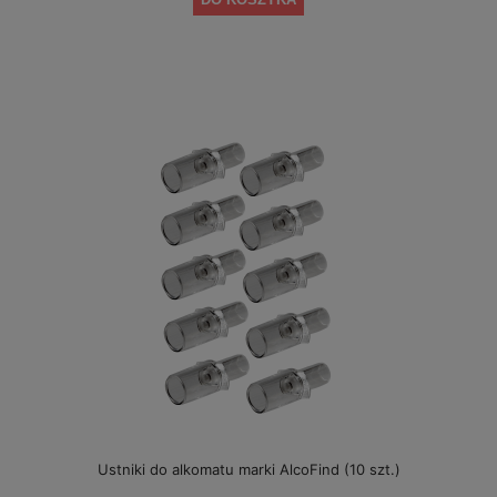
Ustniki do alkomatu marki AlcoFind (10 szt.)