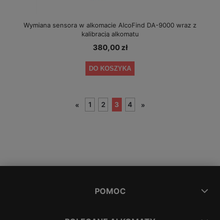
Wymiana sensora w alkomacie AlcoFind DA-9000 wraz z
kalibracją alkomatu
380,00 zł
DO KOSZYKA
1
2
3
4
«
»
POMOC