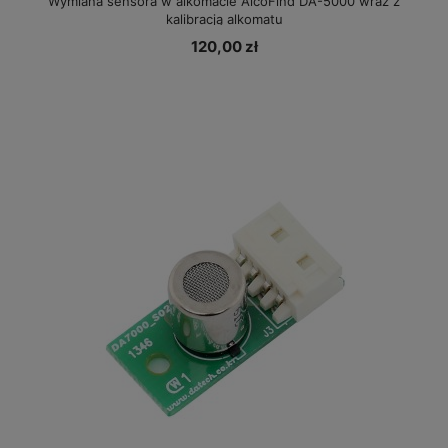
Wymiana sensora w alkomacie AlcoFind DA-5000 wraz z
kalibracją alkomatu
120,00 zł