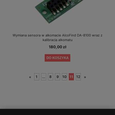
Wymiana sensora w alkomacie AlcoFind DA-8100 wraz z
kalibracją alkomatu
180,00 zł
DO KOSZYKA
1
...
8
9
10
11
12
«
»