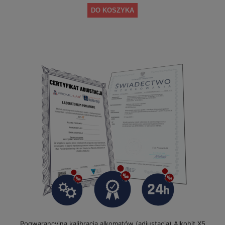
DO KOSZYKA
Pogwarancyjna kalibracja alkomatów (adiustacja) Alkohit X5