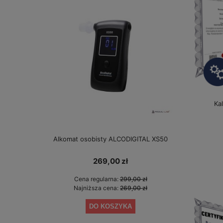
Ka
Alkomat osobisty ALCODIGITAL XS50
Alkomat bez 
gwarancji 
269,00 zł
Cena regularna:
299,00 zł
Cen
Najniższa cena:
269,00 zł
Najn
DO KOSZYKA