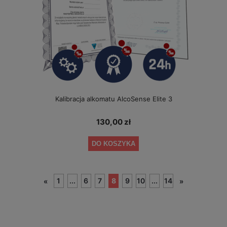
Kalibracja alkomatu AlcoSense Elite 3
130,00 zł
DO KOSZYKA
1
...
6
7
8
9
10
...
14
«
»