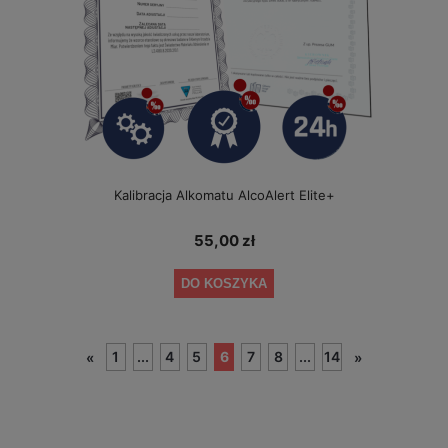
Kalibracja Alkomatu AlcoAlert Elite+
55,00 zł
DO KOSZYKA
1
...
4
5
6
7
8
...
14
«
»