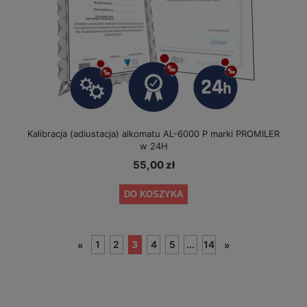
Kalibracja (adiustacja) alkomatu AL-6000 P marki PROMILER
w 24H
55,00 zł
DO KOSZYKA
1
2
3
4
5
...
14
«
»