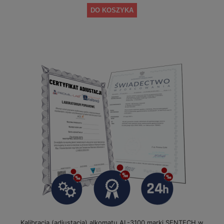
DO KOSZYKA
Kalibracja (adiustacja) alkomatu AL-3100 marki SENTECH w