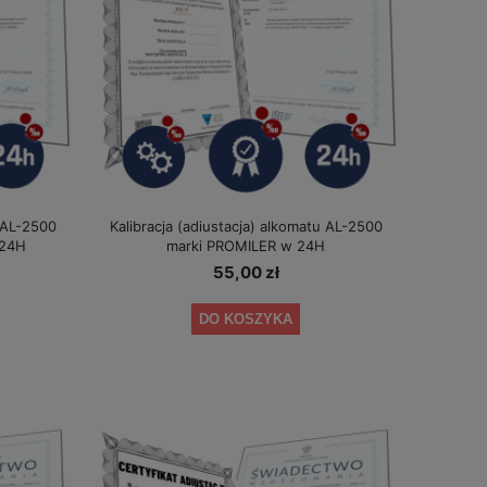
u AL-2500
Kalibracja (adiustacja) alkomatu AL-2500
 24H
marki PROMILER w 24H
55,00 zł
Alkomat ALKOTOP PLUS do badań bez
Alkomat PRO-X-5 P
DO KOSZYKA
u
ustnika
1 499,00 zł
399,
Cena regularna:
1 699,00 zł
Cena regular
Najniższa cena:
1 599,00 zł
Najniższa ce
DO KOSZYKA
DO KO