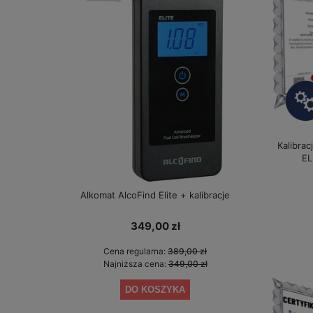
Kalibrac
EL
Alkomat AlcoFind Elite + kalibracje
Alkomat El
349,00 zł
Cena regularna:
389,00 zł
Cen
Najniższa cena:
349,00 zł
Naj
DO KOSZYKA