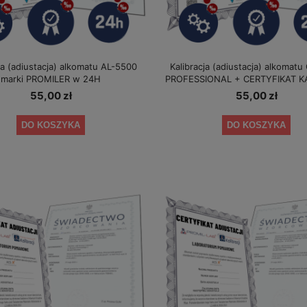
ja (adiustacja) alkomatu AL-5500
Kalibracja (adiustacja) alkomat
marki PROMILER w 24H
PROFESSIONAL + CERTYFIKAT KA
55,00 zł
55,00 zł
DO KOSZYKA
DO KOSZYKA