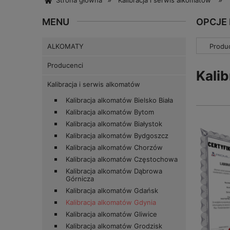
Strona główna
Kalibracja i serwis alkomatów
MENU
OPCJE
ALKOMATY
Produc
Producenci
Kali
Kalibracja i serwis alkomatów
Kalibracja alkomatów Bielsko Biała
Kalibracja alkomatów Bytom
Kalibracja alkomatów Białystok
Kalibracja alkomatów Bydgoszcz
Kalibracja alkomatów Chorzów
Kalibracja alkomatów Częstochowa
Kalibracja alkomatów Dąbrowa
Górnicza
Kalibracja alkomatów Gdańsk
Kalibracja alkomatów Gdynia
Kalibracja alkomatów Gliwice
Kalibracja alkomatów Grodzisk