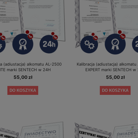
ja (adiustacja) alkomatu AL-2500
Kalibracja (adiustacja) alkomat
ITE marki SENTECH w 24H
EXPERT marki SENTECH w
55,00 zł
55,00 zł
ektrochemiczny AlcoFind DA-
Alkomat PRO X-5 + 5lat gwarancji +
DO KOSZYKA
DO KOSZYKA
8500E + certyfikat
okresowe kalibracje w cenie alkomat
319,00 zł
419,00 zł
a regularna:
349,00 zł
Cena regularna:
499,00 zł
niższa cena:
319,00 zł
Najniższa cena:
419,00 zł
DO KOSZYKA
DO KOSZYKA