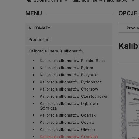
Strona główna
Kalibracja i serwis alkomatów
MENU
OPCJE
ALKOMATY
Produc
Producenci
Kali
Kalibracja i serwis alkomatów
Kalibracja alkomatów Bielsko Biała
Kalibracja alkomatów Bytom
Kalibracja alkomatów Białystok
Kalibracja alkomatów Bydgoszcz
Kalibracja alkomatów Chorzów
Kalibracja alkomatów Częstochowa
Kalibracja alkomatów Dąbrowa
Górnicza
Kalibracja alkomatów Gdańsk
Kalibracja alkomatów Gdynia
Kalibracja alkomatów Gliwice
Kalibracja alkomatów Grodzisk