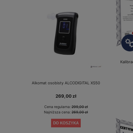
Kalibr
Alkomat osobisty ALCODIGITAL XS50
Alkomat bez 
gwarancji 
269,00 zł
Cena regularna:
299,00 zł
Cen
Najniższa cena:
269,00 zł
Najn
DO KOSZYKA