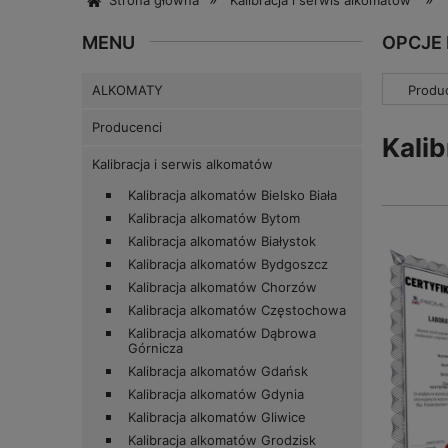
Strona główna
Kalibracja i serwis alkomatów
MENU
OPCJE
ALKOMATY
Produc
Producenci
Kali
Kalibracja i serwis alkomatów
Kalibracja alkomatów Bielsko Biała
Kalibracja alkomatów Bytom
Kalibracja alkomatów Białystok
Kalibracja alkomatów Bydgoszcz
Kalibracja alkomatów Chorzów
Kalibracja alkomatów Częstochowa
Kalibracja alkomatów Dąbrowa
Górnicza
Kalibracja alkomatów Gdańsk
Kalibracja alkomatów Gdynia
Kalibracja alkomatów Gliwice
Kalibracja alkomatów Grodzisk