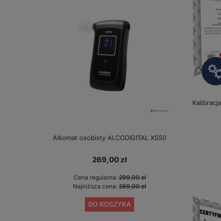
Kalibracj
Alkomat osobisty ALCODIGITAL XS50
Alkomat bez 
gwarancji 
269,00 zł
Cena regularna:
299,00 zł
Cen
Najniższa cena:
269,00 zł
Najn
DO KOSZYKA