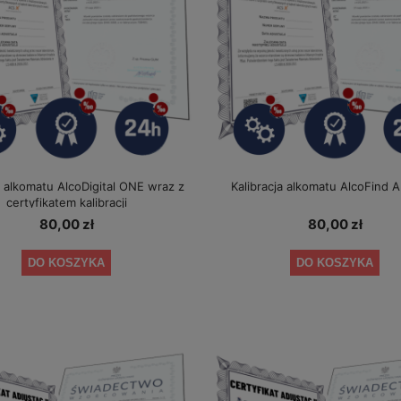
a alkomatu AlcoDigital ONE wraz z
Kalibracja alkomatu AlcoFind 
certyfikatem kalibracji
80,00 zł
80,00 zł
ustnika AlcoDigital ONE 2 lata
Alkomat AlcoFind Elite + kalibracje
DO KOSZYKA
DO KOSZYKA
+ okresowe kalibracje gratis
1 349,00 zł
349,00 zł
a regularna:
1 479,00 zł
Cena regularna:
389,00 zł
iższa cena:
1 349,00 zł
Najniższa cena:
349,00 zł
DO KOSZYKA
DO KOSZYKA