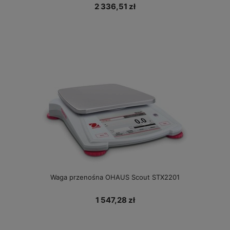
2 336,51 zł
Waga przenośna OHAUS Scout STX2201
1 547,28 zł