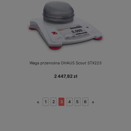
Waga przenośna OHAUS Scout STX223
2 447,82 zł
1
2
3
4
5
6
«
»