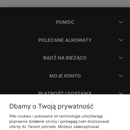
POMOC
POLECANE ALKOMATY
BĄDŹ NA BIEŻĄCO
MOJE KONTO
PŁATNOŚĆ I DOSTAWA
Dbamy o Twoją prywatność
INFORMACJE
Pliki cookies i pokrewne im technologie umożliwiają
poprawne działanie strony i pomagają nam dostosować
ofertę do Twoich potrzeb. Możesz zaakceptować
O NAS