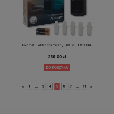
Alkomat Elektrochemiczny OROMED X11 PRO
259,00 zł
DO KOSZYKA
1
...
3
4
5
6
7
...
11
«
»