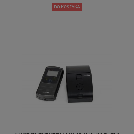
DO KOSZYKA
Alkomat elektrochemiczny AlcoFind DA-9000 z drukarką