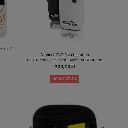
8500E + certyfikat
okresowe kalibracj
319,00 zł
419,
Cena regularna:
349,00 zł
Cena regular
Najniższa cena:
319,00 zł
Najniższa ce
DO KOSZYKA
DO KO
tem NF
Alkomat EVO-1 z sensorem
elektrochemicznym do użycia prywatnego
359,00 zł
DO KOSZYKA