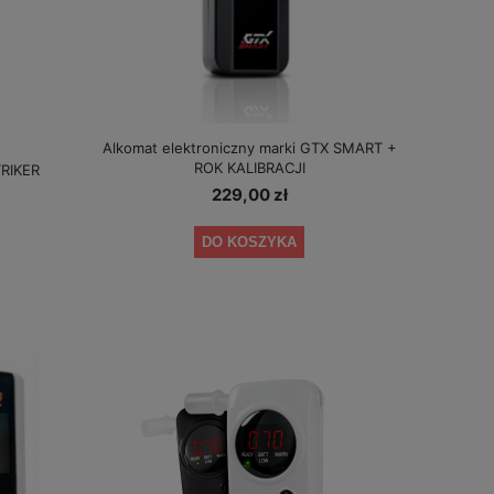
Alkomat elektroniczny marki GTX SMART +
ROK KALIBRACJI
TRIKER
229,00 zł
DO KOSZYKA
Alkomat Elektrochemiczny AlcoFind DA-
Alkomat PRO X-5 +