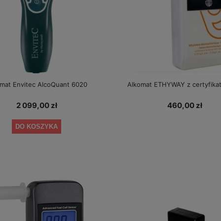
+ okresowe kalibracje gratis
1 349,00 zł
349,00 zł
a regularna:
1 479,00 zł
Cena regularna:
389,00 zł
iższa cena:
1 349,00 zł
Najniższa cena:
349,00 zł
DO KOSZYKA
DO KOSZYKA
mat Envitec AlcoQuant 6020
Alkomat ETHYWAY z certyfika
2 099,00 zł
460,00 zł
DO KOSZYKA