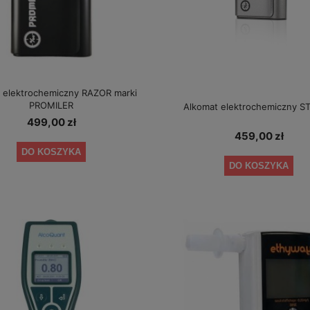
 elektrochemiczny RAZOR marki
PROMILER
Alkomat elektrochemiczny S
499,00 zł
459,00 zł
DO KOSZYKA
DO KOSZYKA
ustnika AlcoDigital ONE 2 lata
Alkomat AlcoFind Elite + kalibracje