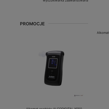
wyszukiwarka zaawansowana
PROMOCJE
Alkomat
Alkomat osobisty ALCODIGITAL XS50
Alkomat bez 