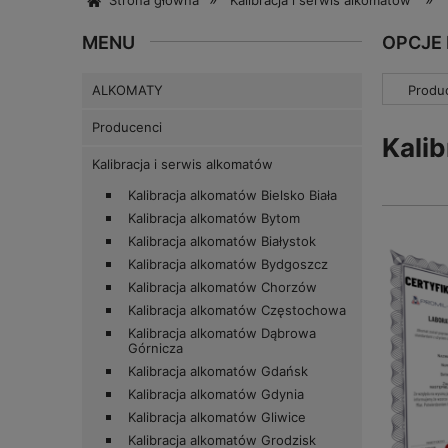
Strona główna
Kalibracja i serwis alkomatów
MENU
OPCJE
ALKOMATY
Produc
Producenci
Kali
Kalibracja i serwis alkomatów
Kalibracja alkomatów Bielsko Biała
Kalibracja alkomatów Bytom
Kalibracja alkomatów Białystok
Kalibracja alkomatów Bydgoszcz
Kalibracja alkomatów Chorzów
Kalibracja alkomatów Częstochowa
Kalibracja alkomatów Dąbrowa
Górnicza
Kalibracja alkomatów Gdańsk
Kalibracja alkomatów Gdynia
Kalibracja alkomatów Gliwice
Kalibracja alkomatów Grodzisk