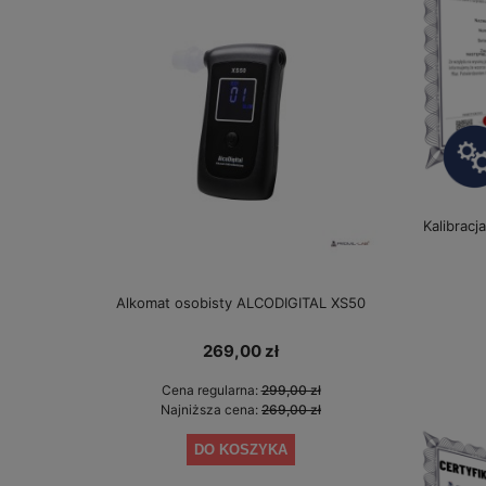
Kalibracj
Alkomat osobisty ALCODIGITAL XS50
Alkomat bez 
gwarancji 
269,00 zł
Cena regularna:
299,00 zł
Cen
Najniższa cena:
269,00 zł
Najn
DO KOSZYKA