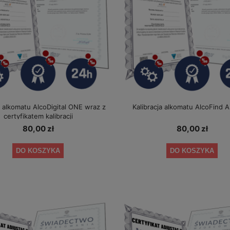
a alkomatu AlcoDigital ONE wraz z
Kalibracja alkomatu AlcoFind 
certyfikatem kalibracji
80,00 zł
80,00 zł
ustnika AlcoDigital ONE 2 lata
Alkomat AlcoFind Elite + kalibracje
DO KOSZYKA
DO KOSZYKA
+ okresowe kalibracje gratis
1 349,00 zł
349,00 zł
a regularna:
1 479,00 zł
Cena regularna:
389,00 zł
iższa cena:
1 349,00 zł
Najniższa cena:
349,00 zł
DO KOSZYKA
DO KOSZYKA