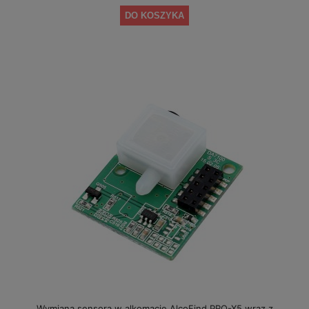
DO KOSZYKA
Wymiana sensora w alkomacie AlcoFind PRO-X5 wraz z