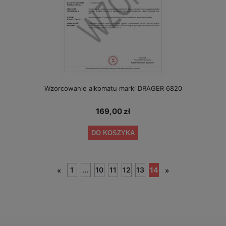
Wzorcowanie alkomatu marki DRAGER 6820
169,00 zł
DO KOSZYKA
1
...
10
11
12
13
14
«
»