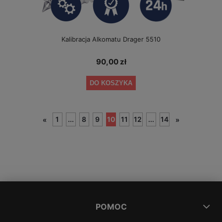
Kalibracja Alkomatu Drager 5510
90,00 zł
DO KOSZYKA
1
...
8
9
10
11
12
...
14
«
»
POMOC