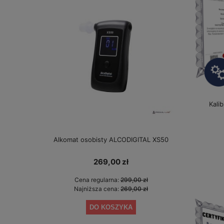
Kali
Alkomat osobisty ALCODIGITAL XS50
Alkomat bez 
gwarancji 
269,00 zł
Cena regularna:
299,00 zł
Cen
Najniższa cena:
269,00 zł
Najn
DO KOSZYKA