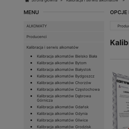
Strona główna
Kalibracja i serwis alkomatów
MENU
OPCJE
ALKOMATY
Produc
Producenci
Kali
Kalibracja i serwis alkomatów
Kalibracja alkomatów Bielsko Biała
Kalibracja alkomatów Bytom
Kalibracja alkomatów Białystok
Kalibracja alkomatów Bydgoszcz
Kalibracja alkomatów Chorzów
Kalibracja alkomatów Częstochowa
Kalibracja alkomatów Dąbrowa
Górnicza
Kalibracja alkomatów Gdańsk
Kalibracja alkomatów Gdynia
Kalibracja alkomatów Gliwice
Kalibracja alkomatów Grodzisk