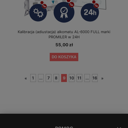
Kalibracja (adiustacja) alkomatu AL-6000 FULL marki
PROMILER w 24H
55,00 zł
DO KOSZYKA
1
...
7
8
9
10
11
...
16
«
»